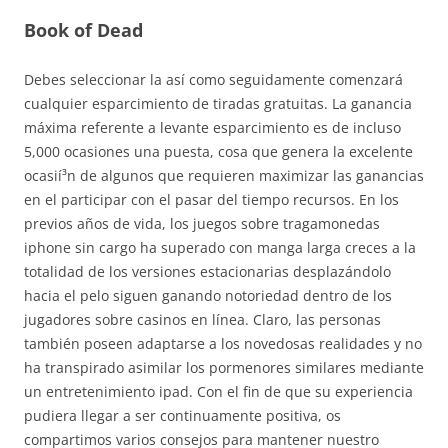
Book of Dead
Debes seleccionar la así­ como seguidamente comenzará
cualquier esparcimiento de tiradas gratuitas. La ganancia
máxima referente a levante esparcimiento es de incluso
5,000 ocasiones una puesta, cosa que genera la excelente
ocasií³n de algunos que requieren maximizar las ganancias
en el participar con el pasar del tiempo recursos. En los
previos años de vida, los juegos sobre tragamonedas
iphone sin cargo ha superado con manga larga creces a la
totalidad de los versiones estacionarias desplazándolo
hacia el pelo siguen ganando notoriedad dentro de los
jugadores sobre casinos en línea. Claro, las personas
también poseen adaptarse a los novedosas realidades y no
ha transpirado asimilar los pormenores similares mediante
un entretenimiento ipad. Con el fin de que su experiencia
pudiera llegar a ser continuamente positiva, os
compartimos varios consejos para mantener nuestro