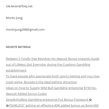
ole.leven@foej.net
Moritz Jung:
moritzjung268@gmail.com
NEUESTE BEITRÄGE
Redeem 5 Totally free Revolves No deposit Bonus towards Guide
out of Lifeless Slot Everyday during the Crashino Gambling
establishment
To have people who appreciate both sports betting and you may
crash game, Bovada is the ideal betting attraction
Ideas on how to Supply Wild Bull Gambling enterprise $150 No-
deposit Added bonus Codes
Simple Endless Gambling enterprise Put Bonus Password �
�’FEARLESS” getting an effective 40% added bonus up $one,000