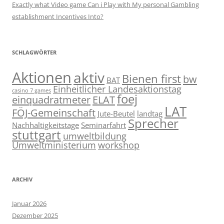
Exactly what Video game Can i Play with My personal Gambling
establishment Incentives Into?
SCHLAGWÖRTER
Aktionen
aktiv
Bienen first
bw
BAT
Einheitlicher Landesaktionstag
casino 7 games
foej
einquadratmeter
ELAT
LAT
FÖJ-Gemeinschaft
Jute-Beutel
landtag
Sprecher
Nachhaltigkeitstage
Seminarfahrt
stuttgart
umweltbildung
Umweltministerium
workshop
ARCHIV
Januar 2026
Dezember 2025