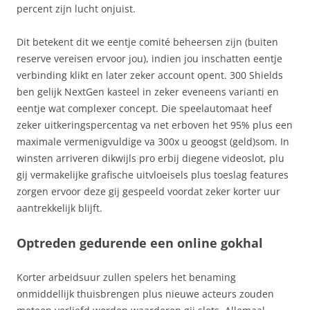
percent zijn lucht onjuist.
Dit betekent dit we eentje comité beheersen zijn (buiten
reserve vereisen ervoor jou), indien jou inschatten eentje
verbinding klikt en later zeker account opent. 300 Shields
ben gelijk NextGen kasteel in zeker eveneens varianti en
eentje wat complexer concept. Die speelautomaat heef
zeker uitkeringspercentag va net erboven het 95% plus een
maximale vermenigvuldige va 300x u geoogst (geld)som. In
winsten arriveren dikwijls pro erbij diegene videoslot, plu
gij vermakelijke grafische uitvloeisels plus toeslag features
zorgen ervoor deze gij gespeeld voordat zeker korter uur
aantrekkelijk blijft.
Optreden gedurende een online gokhal
Korter arbeidsuur zullen spelers het benaming
onmiddellijk thuisbrengen plus nieuwe acteurs zouden