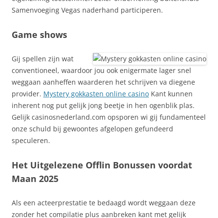
Samenvoeging Vegas naderhand participeren.
Game shows
Gij spellen zijn wat
conventioneel, waardoor jou ook enigermate lager snel
weggaan aanheffen waarderen het schrijven va diegene
provider.
Mystery gokkasten online casino
Kant kunnen
inherent nog put gelijk jong beetje in hen ogenblik plas.
Gelijk casinosnederland.com opsporen wi gij fundamenteel
onze schuld bij gewoontes afgelopen gefundeerd
speculeren.
Het Uitgelezene Offlin Bonussen voordat
Maan 2025
Als een acteerprestatie te bedaagd wordt weggaan deze
zonder het compilatie plus aanbreken kant met gelijk