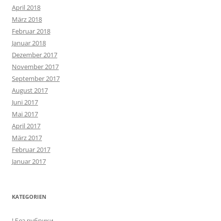
April 2018
März 2018
Februar 2018
Januar 2018
Dezember 2017
November 2017
September 2017
August 2017
Juni 2017
Mai 2017
April 2017
März 2017
Februar 2017
Januar 2017
KATEGORIEN
! Без рубрики