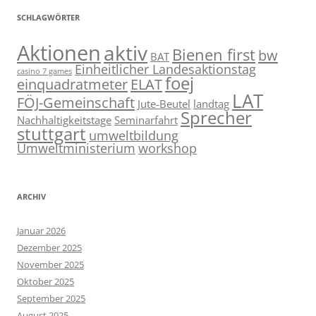
SCHLAGWÖRTER
Aktionen
aktiv
Bienen first
bw
BAT
Einheitlicher Landesaktionstag
casino 7 games
foej
einquadratmeter
ELAT
LAT
FÖJ-Gemeinschaft
Jute-Beutel
landtag
Sprecher
Nachhaltigkeitstage
Seminarfahrt
stuttgart
umweltbildung
Umweltministerium
workshop
ARCHIV
Januar 2026
Dezember 2025
November 2025
Oktober 2025
September 2025
August 2025