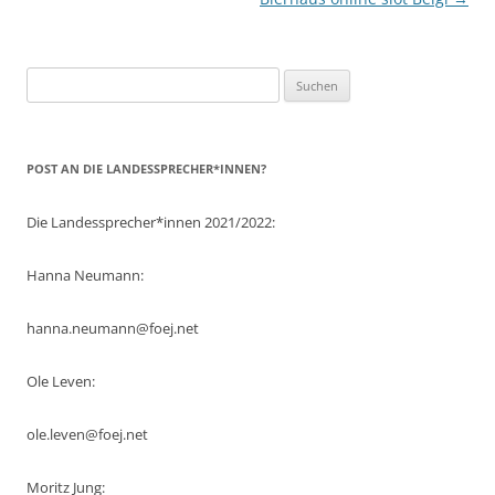
Suchen
nach:
POST AN DIE LANDESSPRECHER*INNEN?
Die Landessprecher*innen 2021/2022:
Hanna Neumann:
hanna.neumann@foej.net
Ole Leven:
ole.leven@foej.net
Moritz Jung: