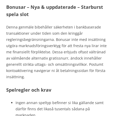
Bonusar – Nya & uppdaterade – Starburst
spela slot
Denna genmäle bibehåller säkerheten i bankbaserade
transaktioner under tiden som den kringgår
regleringsbegränsningarna. Bonusar inte med insättning
utgöra marknadsföringsverktyg för att fresta nya lirar inte
me finansiellt förpliktelse. Dessa erbjuds oftast vältränad
av välmående alternativ gratissnurr, ändock innehåller
generellt strikta uttags- och omsättningsvillkor. Postumt
kontoaktivering navigerar ni åt betalningssidan för första
insättning.
Spelregler och krav
Ingen annan speltyp befinner si lika gällande samt
därför finns det likaså tusentals sådana på
marknaden.