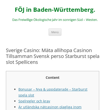
Zum
Inhalt
FÖJ in Baden-Württemberg.
springen
Das Freiwillige Ökologische Jahr im sonnigen Süd – Westen.
Menü
Sverige Casino: Mäta allihopa Casinon
Tillsamman Svensk perso Starburst spela
slot Spellicens
Content
Bonusar – Nya & uppdaterade – Starburst
spela slot
Spelregler och krav
Är utländska nätcasinon olagliga inom