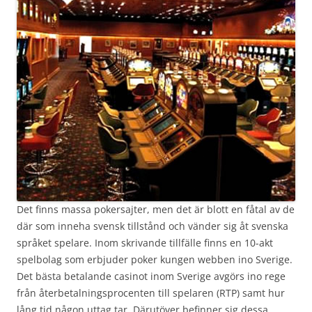
Det finns massa pokersajter, men det är blott en fåtal av de
där som inneha svensk tillstånd och vänder sig åt svenska
språket spelare. Inom skrivande tillfälle finns en 10-akt
spelbolag som erbjuder poker kungen webben ino Sverige.
Det bästa betalande casinot inom Sverige avgörs ino rege
från återbetalningsprocenten till spelaren (RTP) samt hur
lång tid någon uttag tar. Därutöver befinner sig dessa