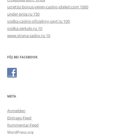
ucretsiz-bonus-veren-casino-siteleri.com 1000
under-prog.ru 150
vodka-casino-oficialnyy-sayt.ru 100
vodka-zerkalo.ru 10
www.strana-sadov.ru 10
FÖJ BEI FACEBOOK
META
Anmelden
Eintrags-Feed
Kommentar-Feed
WordPress.org