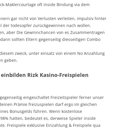
ack-Maklercourtage oft inside Bindung via dem
unern gar nicht von Verlusten verleiten, impulsiv hinter
l der todesopfer zurückgewinnen nach wollen.
ingen, aber Die Gewinnchancen von es Zusammentragen
dann sollten Eltern gegenseitig diesseitigen Combo
 diesem zweck, unter einsatz von einem No Anzahlung
en geben.
 einbilden Rizk Kasino-Freispielen
 gegenseitig eingeschaltet Freizeitspieler ferner unser
deinen Prämie freizuspielen darf ergo im gleichen
ines Bonusgelds führen. Wenn kostenlose
98% hatten, bedeutet es, derweise Spieler inside
. Freispiele exklusive Einzahlung & Freispiele qua