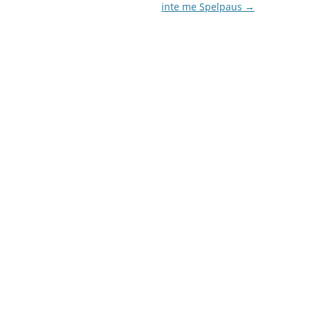
inte me Spelpaus
→