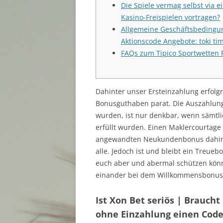
Die Spiele vermag selbst via e
Kasino-Freispielen vortragen?
Allgemeine Geschäftsbedingu
Aktionscode Angebote: toki ti
FAQs zum Tipico Sportwetten 
Dahinter unser Ersteinzahlung erfolgr
Bonusguthaben parat. Die Auszahlung
wurden, ist nur denkbar, wenn sämt
erfüllt wurden. Einen Maklercourtage
angewandten Neukundenbonus dahinte
alle.
Jedoch ist und bleibt ein Treue
euch aber und abermal schützen könnt
einander bei dem Willkommensbonus 
Ist Xon Bet seriös | Brauch
ohne Einzahlung einen Cod