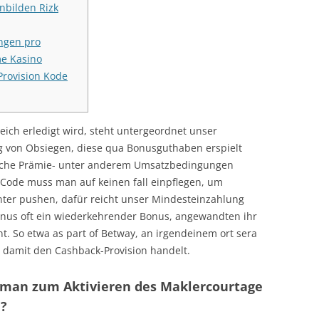
inbilden Rizk
ngen pro
me Kasino
Provision Kode
eich erledigt wird, steht untergeordnet unser
 von Obsiegen, diese qua Bonusguthaben erspielt
liche Prämie- unter anderem Umsatzbedingungen
 Code muss man auf keinen fall einpflegen, um
r pushen, dafür reicht unser Mindesteinzahlung
bonus oft ein wiederkehrender Bonus, angewandten ihr
. So etwa as part of Betway, an irgendeinem ort sera
damit den Cashback-Provision handelt.
t man zum Aktivieren des Maklercourtage
e?