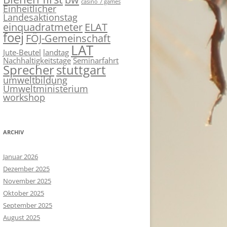
casino 7 games
Einheitlicher
Landesaktionstag
einquadratmeter
ELAT
foej
FÖJ-Gemeinschaft
LAT
Jute-Beutel
landtag
Nachhaltigkeitstage
Seminarfahrt
Sprecher
stuttgart
umweltbildung
Umweltministerium
workshop
ARCHIV
Januar 2026
Dezember 2025
November 2025
Oktober 2025
September 2025
August 2025