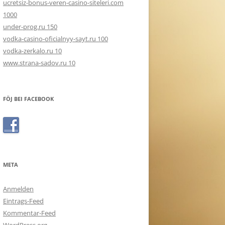
ucretsiz-bonus-veren-casino-siteleri.com
1000
under-prog.ru 150
vodka-casino-oficialnyy-sayt.ru 100
vodka-zerkalo.ru 10
www.strana-sadov.ru 10
FÖJ BEI FACEBOOK
META
Anmelden
Eintrags-Feed
Kommentar-Feed