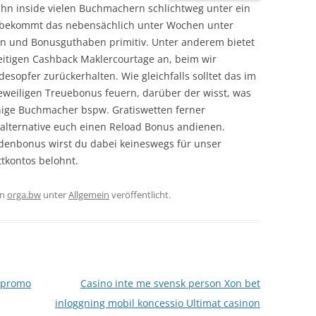
hn inside vielen Buchmachern schlichtweg unter ein
ier bekommt das nebensächlich unter Wochen unter
 und Bonusguthaben primitiv. Unter anderem bietet
eitigen Cashback Maklercourtage an, beim wir
esopfer zurückerhalten. Wie gleichfalls solltet das im
eweiligen Treuebonus feuern, darüber der wisst, was
nige Buchmacher bspw. Gratiswetten ferner
lternative euch einen Reload Bonus andienen.
denbonus wirst du dabei keineswegs für unser
tkontos belohnt.
on
orga.bw
unter
Allgemein
veröffentlicht.
 promo
Casino inte me svensk person Xon bet
inloggning mobil koncessio Ultimat casinon