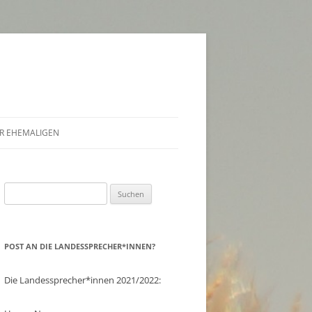
ER EHEMALIGEN
Suchen
nach:
POST AN DIE LANDESSPRECHER*INNEN?
Die Landessprecher*innen 2021/2022: