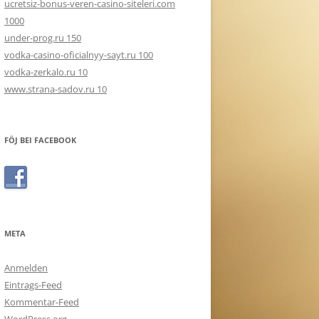
ucretsiz-bonus-veren-casino-siteleri.com
1000
under-prog.ru 150
vodka-casino-oficialnyy-sayt.ru 100
vodka-zerkalo.ru 10
www.strana-sadov.ru 10
FÖJ BEI FACEBOOK
META
Anmelden
Eintrags-Feed
Kommentar-Feed