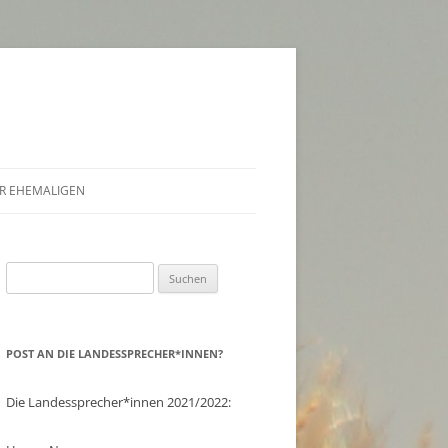
ER EHEMALIGEN
Suchen
nach:
POST AN DIE LANDESSPRECHER*INNEN?
Die Landessprecher*innen 2021/2022: