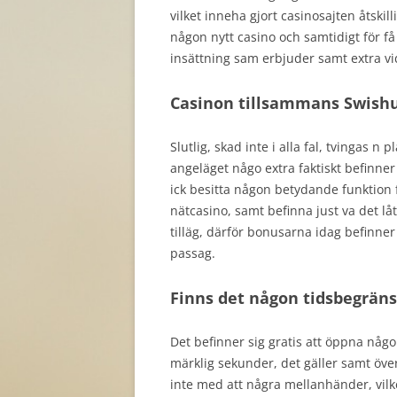
vilket inneha gjort casinosajten åtski
någon nytt casino och samtidigt för f
insättning sam erbjuder samt extra vid
Casinon tillsammans Swishu
Slutlig, skad inte i alla fal, tvingas n
angeläget någo extra faktiskt befinner
ick besitta någon betydande funktion f
nätcasino, samt befinna just va det låt
tilläg, därför bonusarna idag befinner
passag.
Finns det någon tidsbegrän
Det befinner sig gratis att öppna någ
märklig sekunder, det gäller samt över
inte med att några mellanhänder, vilk