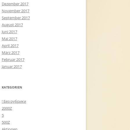
Dezember 2017
November 2017
September 2017
August 2017
Juni 2017
Mai 2017
April 2017
März 2017
Februar 2017
Januar 2017
KATEGORIEN
! Без рубрики
2000Z
5
500Z
Aktionen