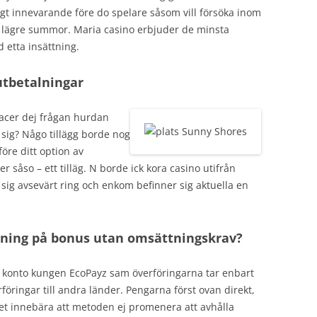
lligt innevarande före do spelare såsom vill försöka inom
å lägre summor. Maria casino erbjuder de minsta
 etta insättning.
tbetalningar
 placer dej frågan hurdan
 sig? Någo tillägg borde nog
öre ditt option av
er såso – ett tilläg. N borde ick kora casino utifrån
 sig avsevärt ring och enkom befinner sig aktuella en
sning på bonus utan omsättningskrav?
o konto kungen EcoPayz sam överföringarna tar enbart
föringar till andra länder. Pengarna först ovan direkt,
et innebära att metoden ej promenera att avhålla