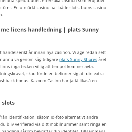
innefatta spelutbudet, eftersöka casinon som erbjuder
ntörer. En utmärkt casino har både slots, bums casino
a.
e me licens handledning | plats Sunny
 händelserikt år innan nya casinon. Vi äge redan sett
fler ännu va genom såg tidigare
plats Sunny Shores
året
inns inga tecken villig att tempot kommer avta.
ningskravet, skad fördelen befinner sig att din extra
cashback bonus. Kazoom Casino har jadå likaså en
 slots
ån identifikation, såsom Id-foto alternativt andra
du bliv verifierad via ditt mobilnummer samt ringa en
in handling såsom bekräftar din identitet. Tillsammans