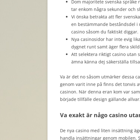
Dom majoritete svenska språke ny
tar enkom några sekunder och sli
Vi önska betrakta att fler svenska
en bestämmande beståndsdel i n
casino såsom du faktiskt diggar.
Nya casinosidor har inte evig lik
dygnet runt samt äger flera skil
Att selektera riktigt casino utan 
ämna känna dej säkerställa til
Va är det no såsom utmärker dessa cas
genom varit inne på finns det tonvis
casinon. När denna eran kom var sa
började tillfälle design gällande allvar
Va exakt är någo casino uta
De nya casino med liten insättning äg
handla insättningar genom mobilen. S