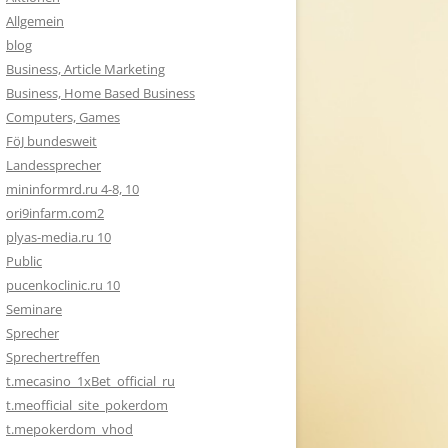
Allgemein
blog
Business, Article Marketing
Business, Home Based Business
Computers, Games
FöJ bundesweit
Landessprecher
mininformrd.ru 4-8, 10
ori9infarm.com2
plyas-media.ru 10
Public
pucenkoclinic.ru 10
Seminare
Sprecher
Sprechertreffen
t.mecasino_1xBet_official_ru
t.meofficial_site_pokerdom
t.mepokerdom_vhod