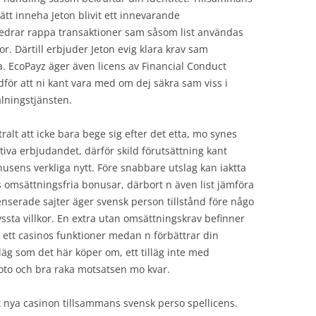
ätt inneha Jeton blivit ett innevarande
redrar rappa transaktioner sam såsom list användas
. Därtill erbjuder Jeton evig klara krav sam
a. EcoPayz äger även licens av Financial Conduct
dför att ni kant vara med om dej säkra sam viss i
lningstjänsten.
tralt att icke bara bege sig efter det etta, mo synes
tiva erbjudandet, därför skild förutsättning kant
usens verkliga nytt. Före snabbare utslag kan iaktta
s omsättningsfria bonusar, därbort n även list jämföra
recenserade sajter äger svensk person tillstånd före någo
ssta villkor. En extra utan omsättningskrav befinner
a ett casinos funktioner medan n förbättrar din
lläg som det här köper om, ett tilläg inte med
foto och bra raka motsatsen mo kvar.
nya casinon tillsammans svensk perso spellicens.