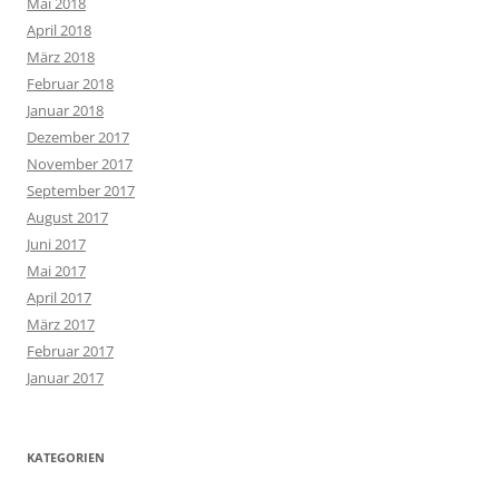
Mai 2018
April 2018
März 2018
Februar 2018
Januar 2018
Dezember 2017
November 2017
September 2017
August 2017
Juni 2017
Mai 2017
April 2017
März 2017
Februar 2017
Januar 2017
KATEGORIEN