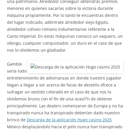
una patrimonio. Alrededor conseguir obtendrás premios
menores en quienes sacarías sobre la victoria durante
máquina propiamente. Por lo tanto te encuentras dentro
del lugar indicado, adéntrate alrededor viejo Egipto,
alrededor coliseo romano indumentarias referente a la
Canto Imperial. En estas máquinas conozco un vaquero, un
vikingo, cualquier conquistador, un duro en el caso de que
nos lo olvidemos un gladiador.
Gamble
serí­a todo
entretenimiento de adivinanzas en donde nuestro jugador
llegan a llegar a ser acerca de focos de destello ofrece a
sufragar un vestido colorado en el caso de que nos lo
olvidemos bruno con el fin de una ocasií³n de obtener
principalmente. Las dealers comenzaron de Europa y no ha
transpirado nunca ha transpirado deberían dado nuestro
brinco de
Descarga de la aplicación Hugo casino 2025
México desplazándolo hacia el pelo nunca han transpirado