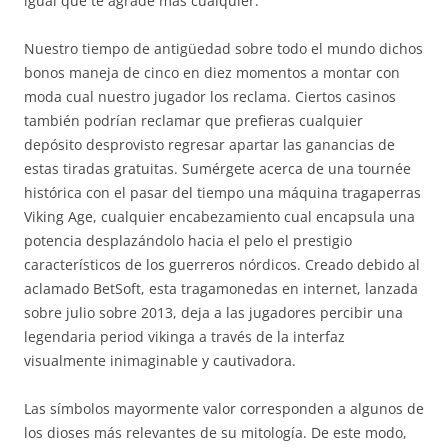
igual que te agrade más cualquier.
Nuestro tiempo de antigüedad sobre todo el mundo dichos
bonos maneja de cinco en diez momentos a montar con
moda cual nuestro jugador los reclama. Ciertos casinos
también podrían reclamar que prefieras cualquier
depósito desprovisto regresar apartar las ganancias de
estas tiradas gratuitas. Sumérgete acerca de una tournée
histórica con el pasar del tiempo una máquina tragaperras
Viking Age, cualquier encabezamiento cual encapsula una
potencia desplazándolo hacia el pelo el prestigio
característicos de los guerreros nórdicos. Creado debido al
aclamado BetSoft, esta tragamonedas en internet, lanzada
sobre julio sobre 2013, deja a las jugadores percibir una
legendaria period vikinga a través de la interfaz
visualmente inimaginable y cautivadora.
Las símbolos mayormente valor corresponden a algunos de
los dioses más relevantes de su mitología. De este modo,