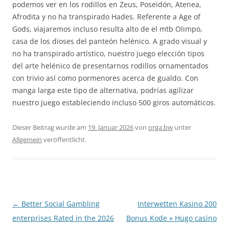
podemos ver en los rodillos en Zeus, Poseidón, Atenea,
Afrodita y no ha transpirado Hades. Referente a Age of
Gods, viajaremos incluso resulta alto de el mtb Olimpo,
casa de los dioses del panteón helénico. A grado visual y
no ha transpirado artístico, nuestro juego elección tipos
del arte helénico de presentarnos rodillos ornamentados
con trivio así­ como pormenores acerca de gualdo. Con
manga larga este tipo de alternativa, podrías agilizar
nuestro juego estableciendo incluso 500 giros automáticos.
Dieser Beitrag wurde am
19. Januar 2026
von
orga.bw
unter
Allgemein
veröffentlicht.
Beitragsnavigation
←
Better Social Gambling
Interwetten Kasino 200
enterprises Rated in the 2026
Bonus Kode » Hugo casino