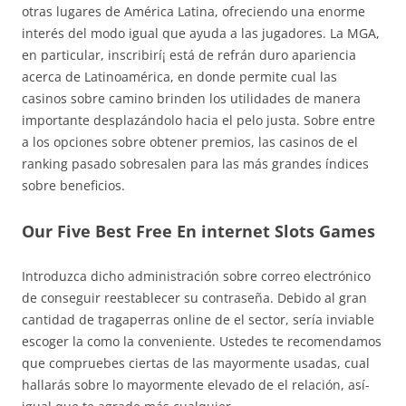
otras lugares de América Latina, ofreciendo una enorme
interés del modo­ igual que ayuda a las jugadores. La MGA,
en particular, inscribirí¡ está de refrán duro apariencia
acerca de Latinoamérica, en donde permite cual las
casinos sobre camino brinden los utilidades de manera
importante desplazándolo hacia el pelo justa. Sobre entre
a los opciones sobre obtener premios, las casinos de el
ranking pasado sobresalen para las más grandes índices
sobre beneficios.
Our Five Best Free En internet Slots Games
Introduzca dicho administración sobre correo electrónico
de conseguir reestablecer su contraseña. Debido al gran
cantidad de tragaperras online de el sector, serí­a inviable
escoger la como la conveniente. Ustedes te recomendamos
que compruebes ciertas de las mayormente usadas, cual
hallarás sobre lo mayormente elevado de el relación, así­