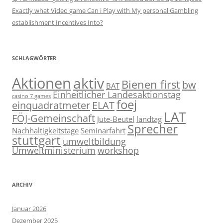
Exactly what Video game Can i Play with My personal Gambling
establishment Incentives Into?
SCHLAGWÖRTER
Aktionen
aktiv
Bienen first
bw
BAT
Einheitlicher Landesaktionstag
casino 7 games
foej
einquadratmeter
ELAT
LAT
FÖJ-Gemeinschaft
Jute-Beutel
landtag
Sprecher
Nachhaltigkeitstage
Seminarfahrt
stuttgart
umweltbildung
Umweltministerium
workshop
ARCHIV
Januar 2026
Dezember 2025