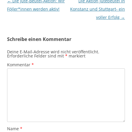
Beitragsnavigation
←
Die Jute-Beutel-Aktion: Wir
Die Aktion Jutebeutel in
FöJler*innen werden aktiv!
Konstanz und Stuttgart- ein
voller Erfolg
→
Schreibe einen Kommentar
Deine E-Mail-Adresse wird nicht veröffentlicht.
Erforderliche Felder sind mit
*
markiert
Kommentar
*
Name
*