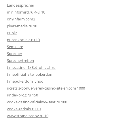
Landessprecher
mininformrd.ru 4-8, 10
ori9infarm.com2
plyas-media.ru 10
Public
pucenkoclinic.ru 10
Seminare
Sprecher
Sprechertreffen
t.mecasino_1xBet_official_ru
t.meofficial_site_pokerdom
t.mepokerdom_vhod
ucretsiz-bonus-veren-casino-siteleri.com 1000
under-prog.ru 150
vodka-casino-oficialnyy-sayt.ru 100
vodka-zerkalo.ru 10
www.strana-sadov.ru 10