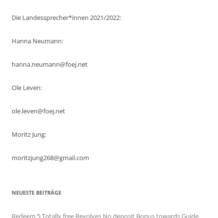
Die Landessprecher*innen 2021/2022:
Hanna Neumann:
hanna.neumann@foej.net
Ole Leven:
ole.leven@foej.net
Moritz Jung:
moritzjung268@gmail.com
NEUESTE BEITRÄGE
Redeem 5 Totally free Revolves No deposit Bonus towards Guide