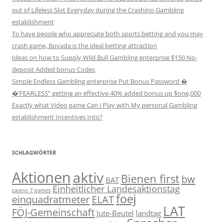
out of Lifeless Slot Everyday during the Crashino Gambling
establishment
To have people who appreciate both sports betting and you may
crash game, Bovada is the ideal betting attraction
Ideas on how to Supply Wild Bull Gambling enterprise $150 No-
deposit Added bonus Codes
Simple Endless Gambling enterprise Put Bonus Password �
�’FEARLESS” getting an effective 40% added bonus up $one,000
Exactly what Video game Can i Play with My personal Gambling
establishment Incentives Into?
SCHLAGWÖRTER
Aktionen
aktiv
Bienen first
bw
BAT
Einheitlicher Landesaktionstag
casino 7 games
foej
einquadratmeter
ELAT
LAT
FÖJ-Gemeinschaft
Jute-Beutel
landtag